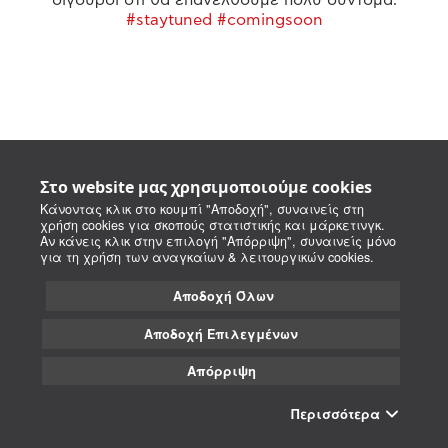
#staytuned #comingsoon
Στο website μας χρησιμοποιούμε cookies
Κάνοντας κλικ στο κουμπί "Αποδοχή", συναινείς στη
χρήση cookies για σκοπούς στατιστικής και μάρκετινγκ.
Αν κάνεις κλικ στην επιλογή "Απόρριψη", συναινείς μόνο
για τη χρήση των αναγκαίων & λειτουργικών cookies.
Αποδοχή Όλων
Αποδοχή Επιλεγμένων
Απόρριψη
Περισσότερα