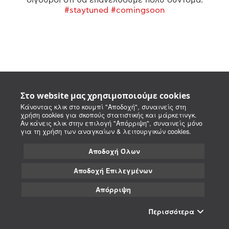
#staytuned #comingsoon
Στο website μας χρησιμοποιούμε cookies
Κάνοντας κλικ στο κουμπί "Αποδοχή", συναινείς στη
χρήση cookies για σκοπούς στατιστικής και μάρκετινγκ.
Αν κάνεις κλικ στην επιλογή "Απόρριψη", συναινείς μόνο
για τη χρήση των αναγκαίων & λειτουργικών cookies.
Αποδοχή Όλων
Αποδοχή Επιλεγμένων
Απόρριψη
Περισσότερα