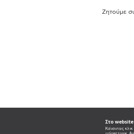
Ζητούμε συ
Στο websit
Κάνοντας κλικ 
μάρκετινγκ. Αν