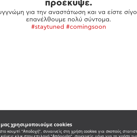
προέκυψε.
γγνώμη για την αναστάτωση και να είστε σίγο
επανέλθουμε πολύ σύντομα.
#staytuned #comingsoon
e μας χρησιμοποιούμε cookies
στο κουμπί "Αποδοχή", συναινείς στη χρήση cookies για σκοπούς στατιστ
 κάνεις κλικ στην επιλογή "Απόρριψη", συναινείς μόνο για τη χρήση τ