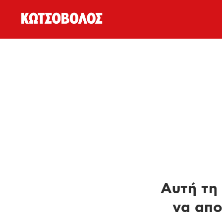
Αυτή τη 
να απο