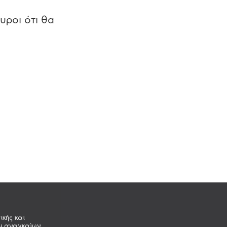
υροι ότι θα
ικής και
ων αναγκαίων