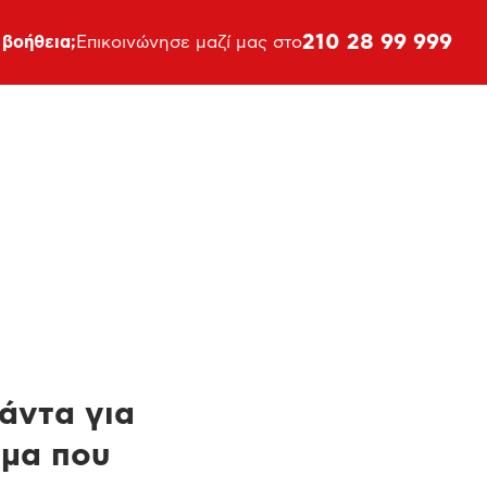
210 28 99 999
 βοήθεια;
Επικοινώνησε μαζί μας στο
πάντα για
ημα που