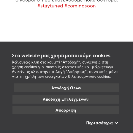
#staytuned #comingsoon
Στο website μας χρησιμοποιούμε cookies
Κάνοντας κλικ στο κουμπί "Αποδοχή", συναινείς στη
χρήση cookies για σκοπούς στατιστικής και μάρκετινγκ.
Αν κάνεις κλικ στην επιλογή "Απόρριψη", συναινείς μόνο
για τη χρήση των αναγκαίων & λειτουργικών cookies.
Αποδοχή Όλων
Αποδοχή Επιλεγμένων
Απόρριψη
Περισσότερα