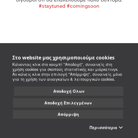
#staytuned #comingsoon
Στο website μας χρησιμοποιούμε cookies
Κάνοντας κλικ στο κουμπί "Αποδοχή", συναινείς στη
χρήση cookies για σκοπούς στατιστικής και μάρκετινγκ.
Αν κάνεις κλικ στην επιλογή "Απόρριψη", συναινείς μόνο
για τη χρήση των αναγκαίων & λειτουργικών cookies.
Αποδοχή Όλων
Αποδοχή Επιλεγμένων
Απόρριψη
Περισσότερα