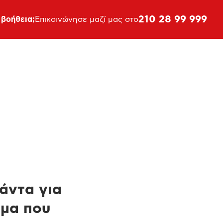
210 28 99 999
 βοήθεια;
Επικοινώνησε μαζί μας στο
πάντα για
ημα που