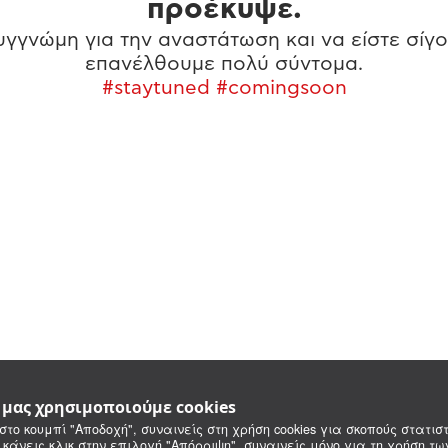
προέκυψε.
γγνώμη για την αναστάτωση και να είστε σίγο
επανέλθουμε πολύ σύντομα.
#staytuned #comingsoon
e μας χρησιμοποιούμε cookies
στο κουμπί "Αποδοχή", συναινείς στη χρήση cookies για σκοπούς στατιστ
 κάνεις κλικ στην επιλογή "Απόρριψη", συναινείς μόνο για τη χρήση τ