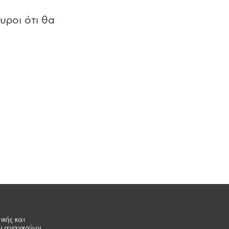
υροι ότι θα
ικής και
ων αναγκαίων