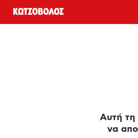
Αυτή τη 
να απο