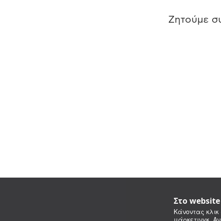
Ζητούμε συ
Στο websit
Κάνοντας κλικ 
μάρκετινγκ. Αν