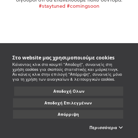
#staytuned #comingsoon
Στο website μας χρησιμοποιούμε cookies
Κάνοντας κλικ στο κουμπί "Αποδοχή", συναινείς στη
χρήση cookies για σκοπούς στατιστικής και μάρκετινγκ.
Αν κάνεις κλικ στην επιλογή "Απόρριψη", συναινείς μόνο
για τη χρήση των αναγκαίων & λειτουργικών cookies.
Αποδοχή Όλων
Αποδοχή Επιλεγμένων
Απόρριψη
Περισσότερα