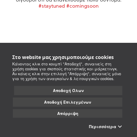
#staytuned #comingsoon
Στο website μας χρησιμοποιούμε cookies
Κάνοντας κλικ στο κουμπί "Αποδοχή", συναινείς στη
χρήση cookies για σκοπούς στατιστικής και μάρκετινγκ.
Αν κάνεις κλικ στην επιλογή "Απόρριψη", συναινείς μόνο
για τη χρήση των αναγκαίων & λειτουργικών cookies.
Αποδοχή Όλων
Αποδοχή Επιλεγμένων
Απόρριψη
Περισσότερα