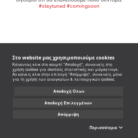
#staytuned #comingsoon
Στο website μας χρησιμοποιούμε cookies
Κάνοντας κλικ στο κουμπί "Αποδοχή", συναινείς στη
χρήση cookies για σκοπούς στατιστικής και μάρκετινγκ.
Αν κάνεις κλικ στην επιλογή "Απόρριψη", συναινείς μόνο
για τη χρήση των αναγκαίων & λειτουργικών cookies.
Αποδοχή Όλων
Αποδοχή Επιλεγμένων
Απόρριψη
Περισσότερα