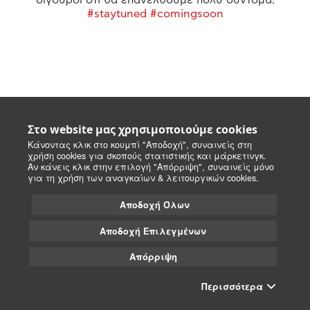
#staytuned #comingsoon
Στο website μας χρησιμοποιούμε cookies
Κάνοντας κλικ στο κουμπί "Αποδοχή", συναινείς στη
χρήση cookies για σκοπούς στατιστικής και μάρκετινγκ.
Αν κάνεις κλικ στην επιλογή "Απόρριψη", συναινείς μόνο
για τη χρήση των αναγκαίων & λειτουργικών cookies.
Αποδοχή Όλων
Αποδοχή Επιλεγμένων
Απόρριψη
Περισσότερα