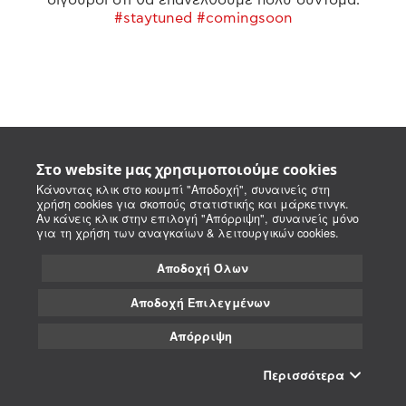
#staytuned #comingsoon
Στο website μας χρησιμοποιούμε cookies
Κάνοντας κλικ στο κουμπί "Αποδοχή", συναινείς στη
χρήση cookies για σκοπούς στατιστικής και μάρκετινγκ.
Αν κάνεις κλικ στην επιλογή "Απόρριψη", συναινείς μόνο
για τη χρήση των αναγκαίων & λειτουργικών cookies.
Αποδοχή Όλων
Αποδοχή Επιλεγμένων
Απόρριψη
Περισσότερα