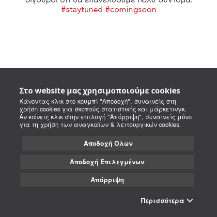
#staytuned #comingsoon
Στο website μας χρησιμοποιούμε cookies
Κάνοντας κλικ στο κουμπί "Αποδοχή", συναινείς στη
χρήση cookies για σκοπούς στατιστικής και μάρκετινγκ.
Αν κάνεις κλικ στην επιλογή "Απόρριψη", συναινείς μόνο
για τη χρήση των αναγκαίων & λειτουργικών cookies.
Αποδοχή Όλων
Αποδοχή Επιλεγμένων
Απόρριψη
Περισσότερα