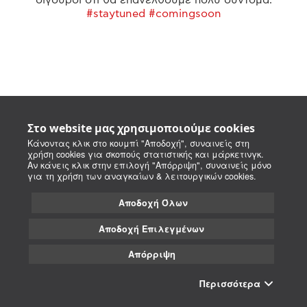
#staytuned #comingsoon
Στο website μας χρησιμοποιούμε cookies
Κάνοντας κλικ στο κουμπί "Αποδοχή", συναινείς στη
χρήση cookies για σκοπούς στατιστικής και μάρκετινγκ.
Αν κάνεις κλικ στην επιλογή "Απόρριψη", συναινείς μόνο
για τη χρήση των αναγκαίων & λειτουργικών cookies.
Αποδοχή Όλων
Αποδοχή Επιλεγμένων
Απόρριψη
Περισσότερα