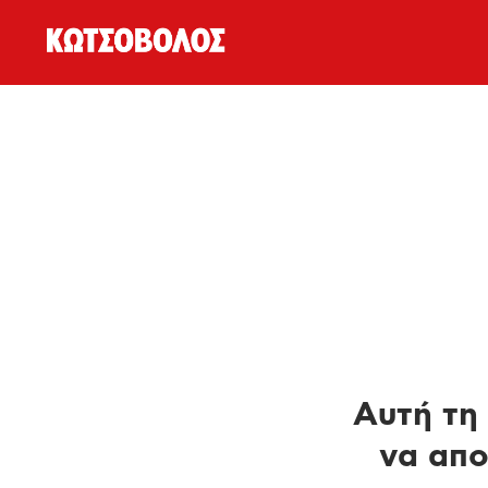
Αυτή τη 
να απο