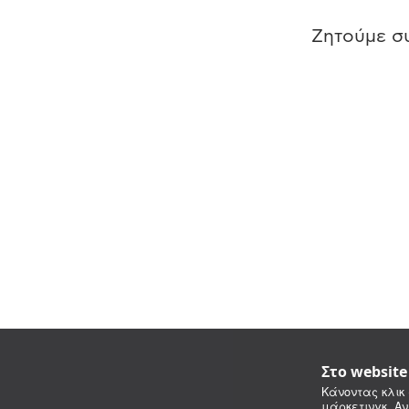
Ζητούμε συ
Στο websit
Κάνοντας κλικ 
μάρκετινγκ. Αν