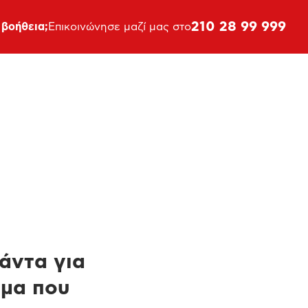
210 28 99 999
 βοήθεια;
Επικοινώνησε μαζί μας στο
πάντα για
ημα που