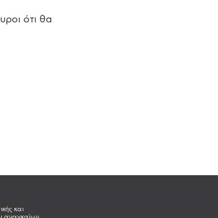
υροι ότι θα
ικής και
ων αναγκαίων