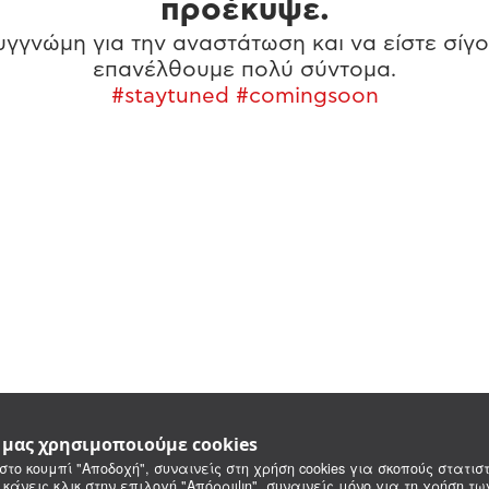
προέκυψε.
γγνώμη για την αναστάτωση και να είστε σίγο
επανέλθουμε πολύ σύντομα.
#staytuned #comingsoon
e μας χρησιμοποιούμε cookies
στο κουμπί "Αποδοχή", συναινείς στη χρήση cookies για σκοπούς στατιστ
 κάνεις κλικ στην επιλογή "Απόρριψη", συναινείς μόνο για τη χρήση τ