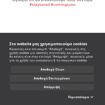
#staytuned #comingsoon
Στο website μας χρησιμοποιούμε cookies
Κάνοντας κλικ στο κουμπί "Αποδοχή", συναινείς στη
χρήση cookies για σκοπούς στατιστικής και μάρκετινγκ.
Αν κάνεις κλικ στην επιλογή "Απόρριψη", συναινείς μόνο
για τη χρήση των αναγκαίων & λειτουργικών cookies.
Αποδοχή Όλων
Αποδοχή Επιλεγμένων
Απόρριψη
Περισσότερα