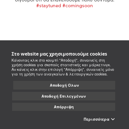
#staytuned #comingsoon
Στο website μας χρησιμοποιούμε cookies
Κάνοντας κλικ στο κουμπί "Αποδοχή", συναινείς στη
χρήση cookies για σκοπούς στατιστικής και μάρκετινγκ.
Αν κάνεις κλικ στην επιλογή "Απόρριψη", συναινείς μόνο
για τη χρήση των αναγκαίων & λειτουργικών cookies.
Αποδοχή Όλων
Αποδοχή Επιλεγμένων
Απόρριψη
Περισσότερα