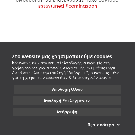
#staytuned #comingsoon
Στο website μας χρησιμοποιούμε cookies
Κάνοντας κλικ στο κουμπί "Αποδοχή", συναινείς στη
χρήση cookies για σκοπούς στατιστικής και μάρκετινγκ.
Αν κάνεις κλικ στην επιλογή "Απόρριψη", συναινείς μόνο
για τη χρήση των αναγκαίων & λειτουργικών cookies.
Αποδοχή Όλων
Αποδοχή Επιλεγμένων
Απόρριψη
Περισσότερα