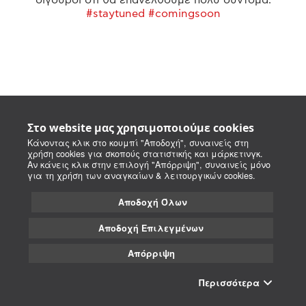
#staytuned #comingsoon
Στο website μας χρησιμοποιούμε cookies
Κάνοντας κλικ στο κουμπί "Αποδοχή", συναινείς στη
χρήση cookies για σκοπούς στατιστικής και μάρκετινγκ.
Αν κάνεις κλικ στην επιλογή "Απόρριψη", συναινείς μόνο
για τη χρήση των αναγκαίων & λειτουργικών cookies.
Αποδοχή Όλων
Αποδοχή Επιλεγμένων
Απόρριψη
Περισσότερα