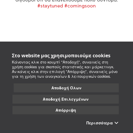
#staytuned #comingsoon
Στο website μας χρησιμοποιούμε cookies
Κάνοντας κλικ στο κουμπί "Αποδοχή", συναινείς στη
χρήση cookies για σκοπούς στατιστικής και μάρκετινγκ.
Αν κάνεις κλικ στην επιλογή "Απόρριψη", συναινείς μόνο
για τη χρήση των αναγκαίων & λειτουργικών cookies.
Αποδοχή Όλων
Αποδοχή Επιλεγμένων
Απόρριψη
Περισσότερα