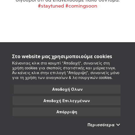
#staytuned #comingsoon
Στο website μας χρησιμοποιούμε cookies
Κάνοντας κλικ στο κουμπί "Αποδοχή", συναινείς στη
χρήση cookies για σκοπούς στατιστικής και μάρκετινγκ.
Αν κάνεις κλικ στην επιλογή "Απόρριψη", συναινείς μόνο
για τη χρήση των αναγκαίων & λειτουργικών cookies.
Αποδοχή Όλων
Αποδοχή Επιλεγμένων
Απόρριψη
Περισσότερα