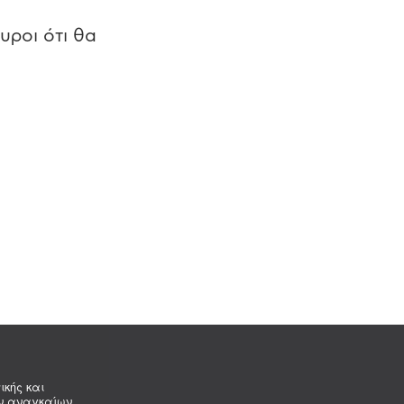
υροι ότι θα
ικής και
ων αναγκαίων