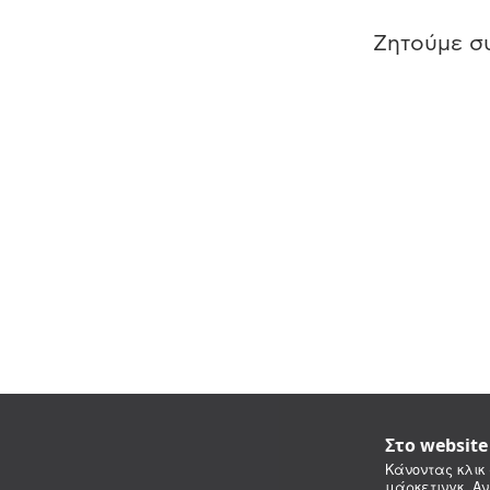
Ζητούμε συ
Στο websit
Κάνοντας κλικ 
μάρκετινγκ. Αν