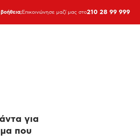
210 28 99 999
 βοήθεια;
Επικοινώνησε μαζί μας στο
πάντα για
ημα που