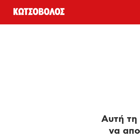
Αυτή τη 
να απο