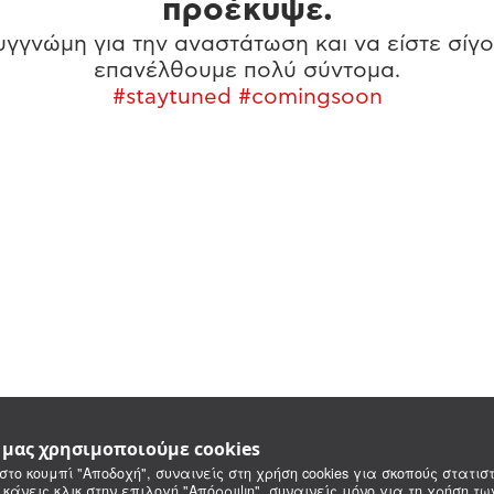
προέκυψε.
γγνώμη για την αναστάτωση και να είστε σίγο
επανέλθουμε πολύ σύντομα.
#staytuned #comingsoon
e μας χρησιμοποιούμε cookies
στο κουμπί "Αποδοχή", συναινείς στη χρήση cookies για σκοπούς στατιστ
 κάνεις κλικ στην επιλογή "Απόρριψη", συναινείς μόνο για τη χρήση τ