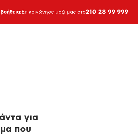
210 28 99 999
 βοήθεια;
Επικοινώνησε μαζί μας στο
πάντα για
ημα που