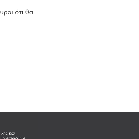
υροι ότι θα
ικής και
ων αναγκαίων