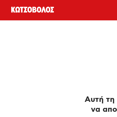
Αυτή τη 
να απο