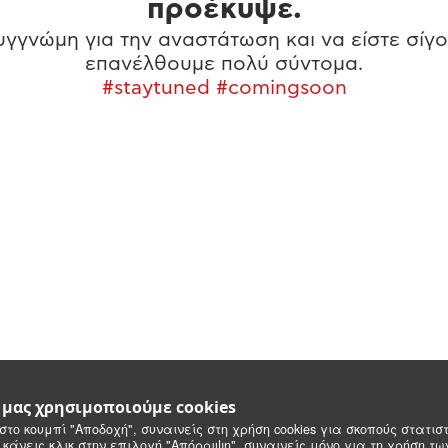
προέκυψε.
γγνώμη για την αναστάτωση και να είστε σίγο
επανέλθουμε πολύ σύντομα.
#staytuned #comingsoon
e μας χρησιμοποιούμε cookies
στο κουμπί "Αποδοχή", συναινείς στη χρήση cookies για σκοπούς στατιστ
 κάνεις κλικ στην επιλογή "Απόρριψη", συναινείς μόνο για τη χρήση τ