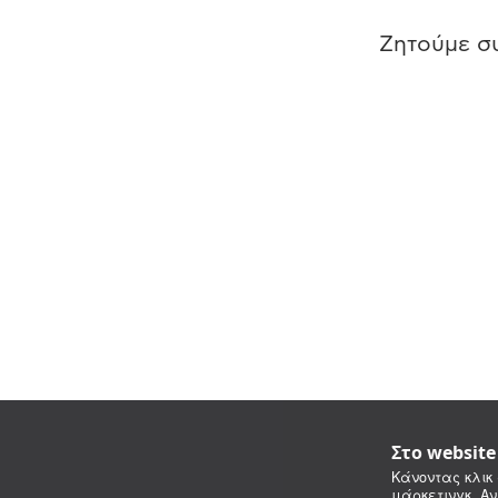
Ζητούμε συ
Στο websit
Κάνοντας κλικ 
μάρκετινγκ. Αν