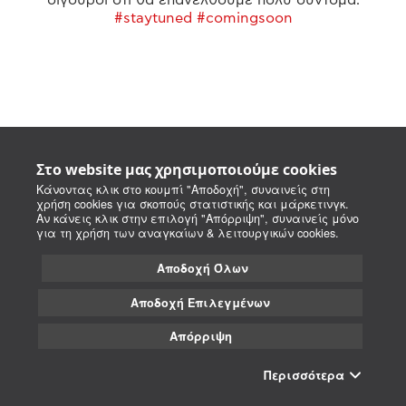
#staytuned #comingsoon
Στο website μας χρησιμοποιούμε cookies
Κάνοντας κλικ στο κουμπί "Αποδοχή", συναινείς στη
χρήση cookies για σκοπούς στατιστικής και μάρκετινγκ.
Αν κάνεις κλικ στην επιλογή "Απόρριψη", συναινείς μόνο
για τη χρήση των αναγκαίων & λειτουργικών cookies.
Αποδοχή Όλων
Αποδοχή Επιλεγμένων
Απόρριψη
Περισσότερα