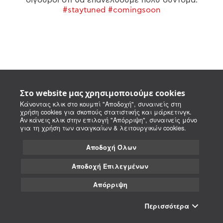
#staytuned #comingsoon
Στο website μας χρησιμοποιούμε cookies
Κάνοντας κλικ στο κουμπί "Αποδοχή", συναινείς στη
χρήση cookies για σκοπούς στατιστικής και μάρκετινγκ.
Αν κάνεις κλικ στην επιλογή "Απόρριψη", συναινείς μόνο
για τη χρήση των αναγκαίων & λειτουργικών cookies.
Αποδοχή Όλων
Αποδοχή Επιλεγμένων
Απόρριψη
Περισσότερα