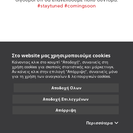
#staytuned #comingsoon
Στο website μας χρησιμοποιούμε cookies
Κάνοντας κλικ στο κουμπί "Αποδοχή", συναινείς στη
χρήση cookies για σκοπούς στατιστικής και μάρκετινγκ.
Αν κάνεις κλικ στην επιλογή "Απόρριψη", συναινείς μόνο
για τη χρήση των αναγκαίων & λειτουργικών cookies.
Αποδοχή Όλων
Αποδοχή Επιλεγμένων
Απόρριψη
Περισσότερα