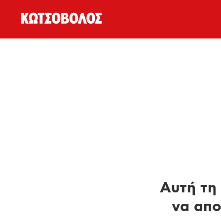
Αυτή τη 
να απο