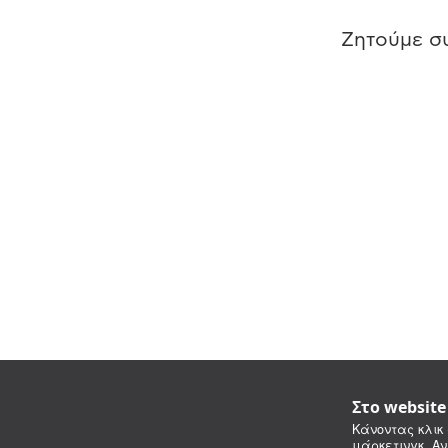
Ζητούμε συ
Στο websit
Κάνοντας κλικ 
μάρκετινγκ. Αν