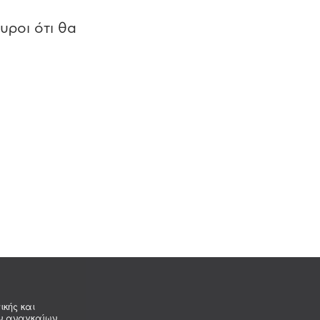
υροι ότι θα
ικής και
ων αναγκαίων