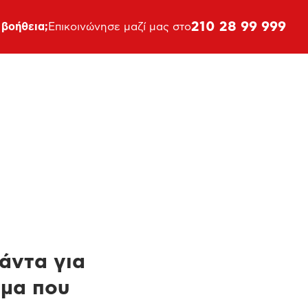
210 28 99 999
 βοήθεια;
Επικοινώνησε μαζί μας στο
πάντα για
ημα που