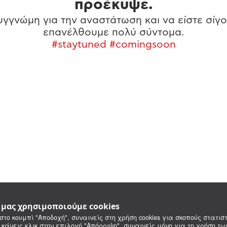
προέκυψε.
γγνώμη για την αναστάτωση και να είστε σίγο
επανέλθουμε πολύ σύντομα.
#staytuned #comingsoon
e μας χρησιμοποιούμε cookies
στο κουμπί "Αποδοχή", συναινείς στη χρήση cookies για σκοπούς στατιστ
 κάνεις κλικ στην επιλογή "Απόρριψη", συναινείς μόνο για τη χρήση τ