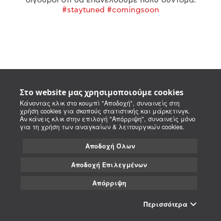
#staytuned #comingsoon
Στο website μας χρησιμοποιούμε cookies
Κάνοντας κλικ στο κουμπί "Αποδοχή", συναινείς στη
χρήση cookies για σκοπούς στατιστικής και μάρκετινγκ.
Αν κάνεις κλικ στην επιλογή "Απόρριψη", συναινείς μόνο
για τη χρήση των αναγκαίων & λειτουργικών cookies.
Αποδοχή Όλων
Αποδοχή Επιλεγμένων
Απόρριψη
Περισσότερα