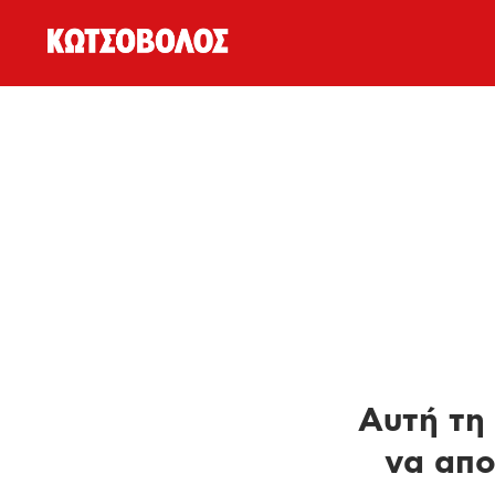
Αυτή τη 
να απο