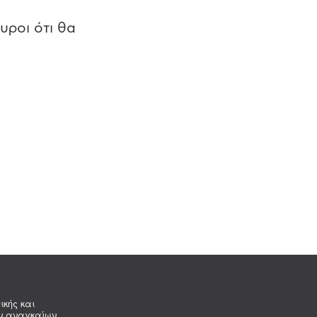
υροι ότι θα
ικής και
ων αναγκαίων