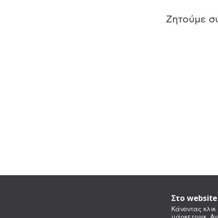
Ζητούμε συ
Στο websit
Κάνοντας κλικ 
μάρκετινγκ. Αν