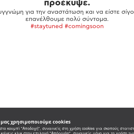
προέκυψε.
γγνώμη για την αναστάτωση και να είστε σίγο
επανέλθουμε πολύ σύντομα.
#staytuned #comingsoon
e μας χρησιμοποιούμε cookies
στο κουμπί "Αποδοχή", συναινείς στη χρήση cookies για σκοπούς στατιστ
 κάνεις κλικ στην επιλογή "Απόρριψη", συναινείς μόνο για τη χρήση τ