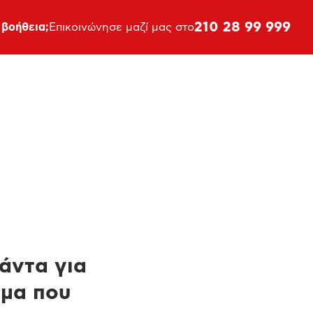
210 28 99 999
 βοήθεια;
Επικοινώνησε μαζί μας στο
πάντα για
ημα που