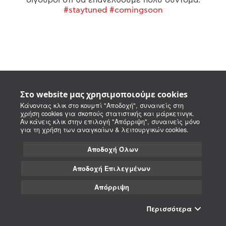
#staytuned #comingsoon
Στο website μας χρησιμοποιούμε cookies
Κάνοντας κλικ στο κουμπί "Αποδοχή", συναινείς στη
χρήση cookies για σκοπούς στατιστικής και μάρκετινγκ.
Αν κάνεις κλικ στην επιλογή "Απόρριψη", συναινείς μόνο
για τη χρήση των αναγκαίων & λειτουργικών cookies.
Αποδοχή Όλων
Αποδοχή Επιλεγμένων
Απόρριψη
Περισσότερα