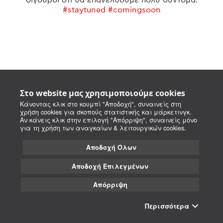
#staytuned #comingsoon
Στο website μας χρησιμοποιούμε cookies
Κάνοντας κλικ στο κουμπί "Αποδοχή", συναινείς στη
χρήση cookies για σκοπούς στατιστικής και μάρκετινγκ.
Αν κάνεις κλικ στην επιλογή "Απόρριψη", συναινείς μόνο
για τη χρήση των αναγκαίων & λειτουργικών cookies.
Αποδοχή Όλων
Αποδοχή Επιλεγμένων
Απόρριψη
Περισσότερα