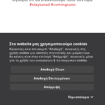
#staytuned #comingsoon
Στο website μας χρησιμοποιούμε cookies
Κάνοντας κλικ στο κουμπί "Αποδοχή", συναινείς στη
χρήση cookies για σκοπούς στατιστικής και μάρκετινγκ.
Αν κάνεις κλικ στην επιλογή "Απόρριψη", συναινείς μόνο
για τη χρήση των αναγκαίων & λειτουργικών cookies.
Αποδοχή Όλων
Αποδοχή Επιλεγμένων
Απόρριψη
Περισσότερα