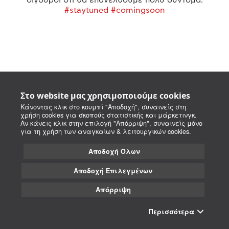
#staytuned #comingsoon
Στο website μας χρησιμοποιούμε cookies
Κάνοντας κλικ στο κουμπί "Αποδοχή", συναινείς στη
χρήση cookies για σκοπούς στατιστικής και μάρκετινγκ.
Αν κάνεις κλικ στην επιλογή "Απόρριψη", συναινείς μόνο
για τη χρήση των αναγκαίων & λειτουργικών cookies.
Αποδοχή Όλων
Αποδοχή Επιλεγμένων
Απόρριψη
Περισσότερα