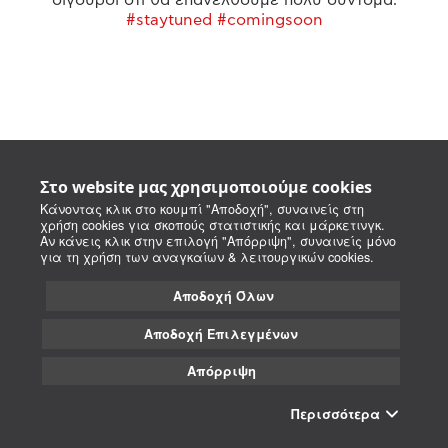
#staytuned #comingsoon
Στο website μας χρησιμοποιούμε cookies
Κάνοντας κλικ στο κουμπί "Αποδοχή", συναινείς στη
χρήση cookies για σκοπούς στατιστικής και μάρκετινγκ.
Αν κάνεις κλικ στην επιλογή "Απόρριψη", συναινείς μόνο
για τη χρήση των αναγκαίων & λειτουργικών cookies.
Αποδοχή Όλων
Αποδοχή Επιλεγμένων
Απόρριψη
Περισσότερα