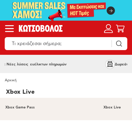
υ και να 'σαι, Κωτσόβολος
Plan K :
Αρχική
Xbox Live
Xbox Game Pass
Xbox Live