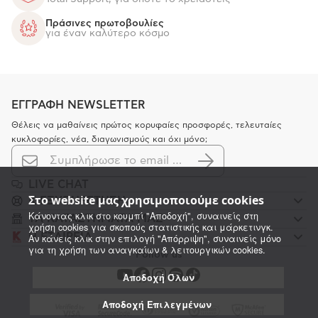
Πράσινες πρωτοβουλίες
για έναν καλύτερο κόσμο
ΕΓΓΡΑΦΗ NEWSLETTER
Θέλεις να μαθαίνεις πρώτος κορυφαίες προσφορές, τελευταίες
κυκλοφορίες, νέα, διαγωνισμούς και όχι μόνο;
LIVE CHAT
Στο website μας χρησιμοποιούμε cookies
K ΕΞΥΠΗΡΕΤΗΣΗ
Κάνοντας κλικ στο κουμπί "Αποδοχή", συναινείς στη
ΤΑ ΚΑΤΑΣΤΗΜΑΤΑ ΜΑΣ
χρήση cookies για σκοπούς στατιστικής και μάρκετινγκ.
Η ΕΤΑΙΡΕΙΑ
Αν κάνεις κλικ στην επιλογή "Απόρριψη", συναινείς μόνο
για τη χρήση των αναγκαίων & λειτουργικών cookies.
Follow us
Αποδοχή Όλων
Αποδοχή Επιλεγμένων