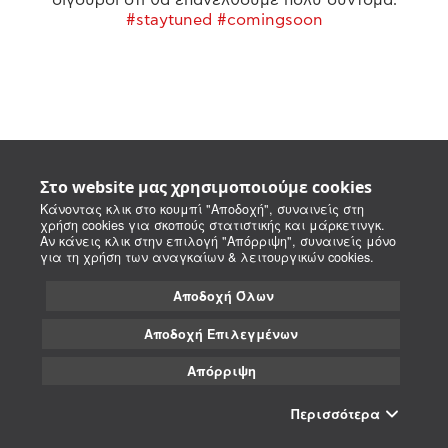
#staytuned #comingsoon
Στο website μας χρησιμοποιούμε cookies
Κάνοντας κλικ στο κουμπί "Αποδοχή", συναινείς στη
χρήση cookies για σκοπούς στατιστικής και μάρκετινγκ.
Αν κάνεις κλικ στην επιλογή "Απόρριψη", συναινείς μόνο
για τη χρήση των αναγκαίων & λειτουργικών cookies.
Αποδοχή Όλων
Αποδοχή Επιλεγμένων
Απόρριψη
Περισσότερα