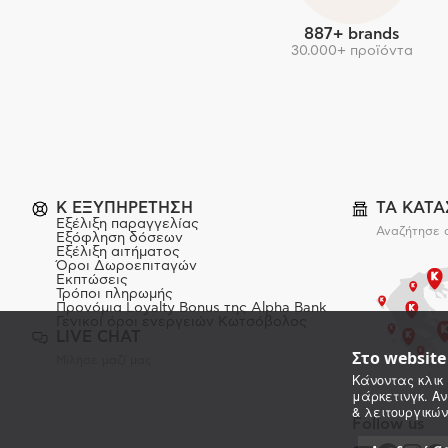
887+ brands
30.000+ προϊόντα
K ΕΞΥΠΗΡΕΤΗΣΗ
ΤΑ ΚΑΤ
Εξέλιξη παραγγελίας
Αναζήτησε 
Εξόφληση δόσεων
Εξέλιξη αιτήματος
Όροι Δωροεπιταγών
Εκπτώσεις
Τρόποι πληρωμής
Προνόμια Loyalty Bonus της Alpha Bank
Γενικοί όροι ενεργειών Κωτσόβολος
LIVE CHAT
Στο websit
Μίλησε μαζί μας
Κάνοντας κλικ 
μάρκετινγκ. Αν
& λειτουργικών
Follow us