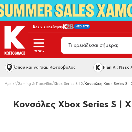
Έχεις επιχείρηση;
NEO SITE
MENOY
Όπου και να 'σαι, Κωτσόβολος
Plan K : Νέες
/
/
/
Αρχική
Gaming & Παιχνίδια
Xbox Series S | X
Κονσόλες Xbox Series S | 
Κονσόλες Xbox Series S | X