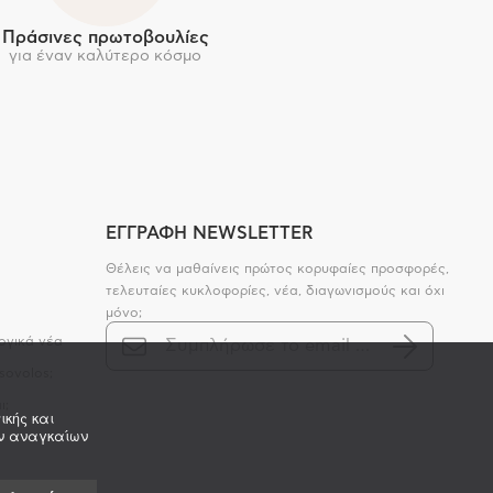
Πράσινες πρωτοβουλίες
για έναν καλύτερο κόσμο
ΕΓΓΡΑΦΗ NEWSLETTER
Θέλεις να μαθαίνεις πρώτος κορυφαίες προσφορές,
τελευταίες κυκλοφορίες, νέα, διαγωνισμούς και όχι
μόνο;
ογικά νέα
sovolos;
ι;
ικής και
ων αναγκαίων