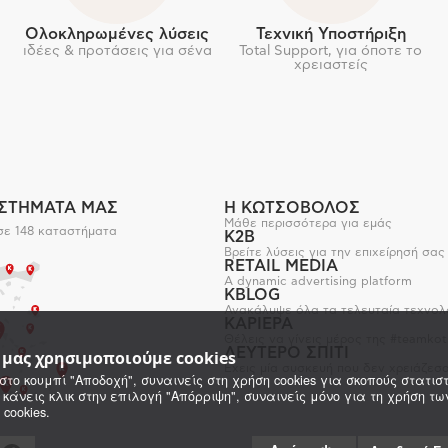
Ολοκληρωμένες λύσεις
Τεχνική Υποστήριξη
ιδέες & προτάσεις για σένα
Total Support, για όποτε το
χρειαστείς
ΑΣΤΗΜΑΤΑ ΜΑΣ
Η ΚΩΤΣΟΒΟΛΟΣ
Μάθε περισσότερα για εμάς
σε 148 καταστήματα
K2B
Βρείτε λύσεις για την επιχείρησή σας
RETAIL MEDIA
A dynamic advertising platform
KBLOG
Ανακάλυψε όλα τα τελευταία τεχνολ
ΚΑΡΙΕΡΑ
Θέλεις να γίνεις μέρος της #teamkot
ΔΕΥΤΕΡΟ ΣΠΙΤΙ
e μας χρησιμοποιούμε cookies
Έχεις μία συσκευή που δεν χρειάζεσα
στο κουμπί "Αποδοχή", συναινείς στη χρήση cookies για σκοπούς στατιστ
 κάνεις κλικ στην επιλογή "Απόρριψη", συναινείς μόνο για τη χρήση τ
 cookies.