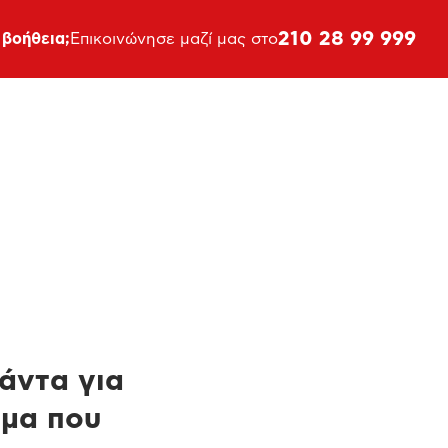
210 28 99 999
 βοήθεια;
Επικοινώνησε μαζί μας στο
πάντα για
ημα που