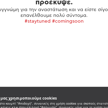
προέκυψε.
γγνώμη για την αναστάτωση και να είστε σίγο
επανέλθουμε πολύ σύντομα.
#staytuned #comingsoon
e μας χρησιμοποιούμε cookies
στο κουμπί "Αποδοχή", συναινείς στη χρήση cookies για σκοπούς στατιστ
 κάνεις κλικ στην επιλογή "Απόρριψη", συναινείς μόνο για τη χρήση τ