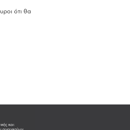
υροι ότι θα
ικής και
ων αναγκαίων