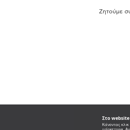
Ζητούμε συ
Στο websit
Κάνοντας κλικ 
μάρκετινγκ. Αν