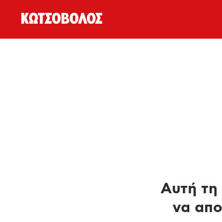
Αυτή τη 
να απο