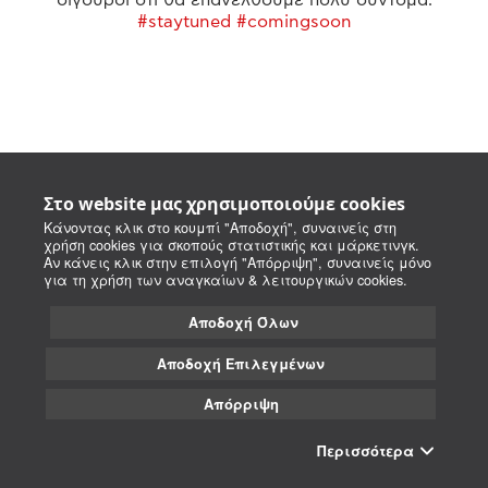
#staytuned #comingsoon
Στο website μας χρησιμοποιούμε cookies
Κάνοντας κλικ στο κουμπί "Αποδοχή", συναινείς στη
χρήση cookies για σκοπούς στατιστικής και μάρκετινγκ.
Αν κάνεις κλικ στην επιλογή "Απόρριψη", συναινείς μόνο
για τη χρήση των αναγκαίων & λειτουργικών cookies.
Αποδοχή Όλων
Αποδοχή Επιλεγμένων
Απόρριψη
Περισσότερα