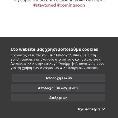
#staytuned #comingsoon
Στο website μας χρησιμοποιούμε cookies
Κάνοντας κλικ στο κουμπί "Αποδοχή", συναινείς στη
χρήση cookies για σκοπούς στατιστικής και μάρκετινγκ.
Αν κάνεις κλικ στην επιλογή "Απόρριψη", συναινείς μόνο
για τη χρήση των αναγκαίων & λειτουργικών cookies.
Αποδοχή Όλων
Αποδοχή Επιλεγμένων
Απόρριψη
Περισσότερα