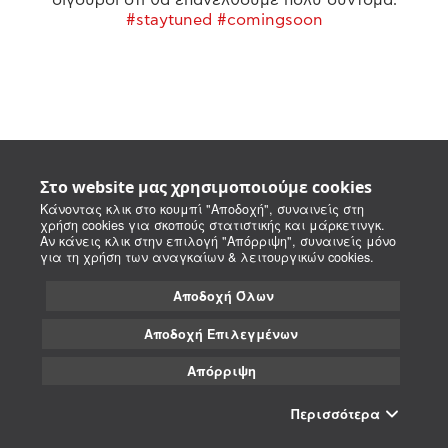
#staytuned #comingsoon
Στο website μας χρησιμοποιούμε cookies
Κάνοντας κλικ στο κουμπί "Αποδοχή", συναινείς στη
χρήση cookies για σκοπούς στατιστικής και μάρκετινγκ.
Αν κάνεις κλικ στην επιλογή "Απόρριψη", συναινείς μόνο
για τη χρήση των αναγκαίων & λειτουργικών cookies.
Αποδοχή Όλων
Αποδοχή Επιλεγμένων
Απόρριψη
Περισσότερα