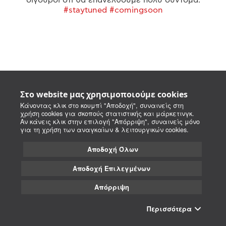
#staytuned #comingsoon
Στο website μας χρησιμοποιούμε cookies
Κάνοντας κλικ στο κουμπί "Αποδοχή", συναινείς στη
χρήση cookies για σκοπούς στατιστικής και μάρκετινγκ.
Αν κάνεις κλικ στην επιλογή "Απόρριψη", συναινείς μόνο
για τη χρήση των αναγκαίων & λειτουργικών cookies.
Αποδοχή Όλων
Αποδοχή Επιλεγμένων
Απόρριψη
Περισσότερα