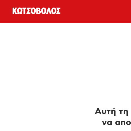
Αυτή τη 
να απο