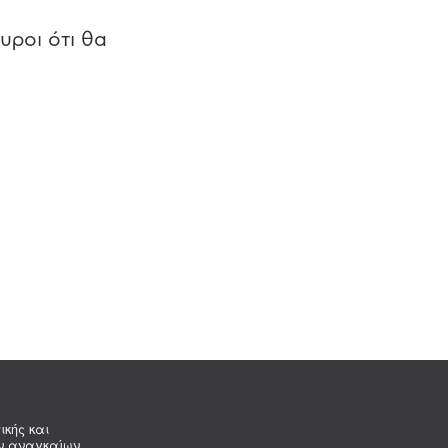
υροι ότι θα
ικής και
ων αναγκαίων