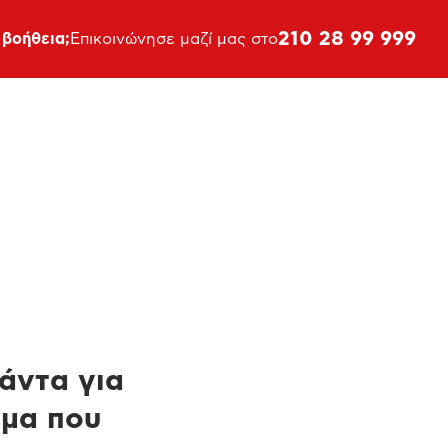
210 28 99 999
 βοήθεια;
Επικοινώνησε μαζί μας στο
πάντα για
ημα που