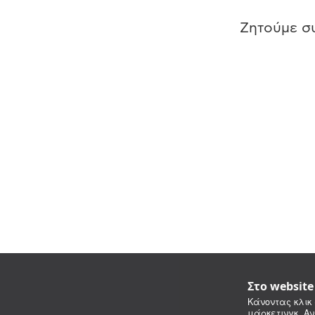
Ζητούμε συ
Στο websit
Κάνοντας κλικ 
μάρκετινγκ. Αν