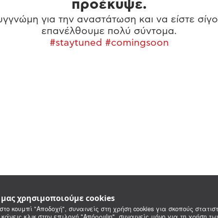
προέκυψε.
γγνώμη για την αναστάτωση και να είστε σίγο
επανέλθουμε πολύ σύντομα.
#staytuned #comingsoon
e μας χρησιμοποιούμε cookies
στο κουμπί "Αποδοχή", συναινείς στη χρήση cookies για σκοπούς στατιστ
 κάνεις κλικ στην επιλογή "Απόρριψη", συναινείς μόνο για τη χρήση τ