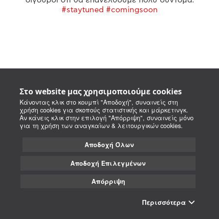
#staytuned #comingsoon
Στο website μας χρησιμοποιούμε cookies
Κάνοντας κλικ στο κουμπί "Αποδοχή", συναινείς στη
χρήση cookies για σκοπούς στατιστικής και μάρκετινγκ.
Αν κάνεις κλικ στην επιλογή "Απόρριψη", συναινείς μόνο
για τη χρήση των αναγκαίων & λειτουργικών cookies.
Αποδοχή Όλων
Αποδοχή Επιλεγμένων
Απόρριψη
Περισσότερα