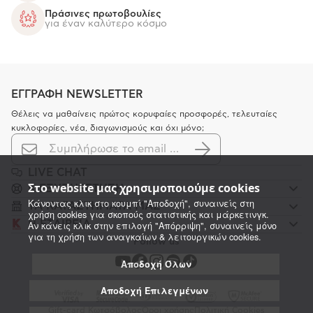
Πράσινες πρωτοβουλίες
για έναν καλύτερο κόσμο
ΕΓΓΡΑΦΗ NEWSLETTER
Θέλεις να μαθαίνεις πρώτος κορυφαίες προσφορές, τελευταίες
κυκλοφορίες, νέα, διαγωνισμούς και όχι μόνο;
LIVE CHAT
Στο website μας χρησιμοποιούμε cookies
K ΕΞΥΠΗΡΕΤΗΣΗ
Κάνοντας κλικ στο κουμπί "Αποδοχή", συναινείς στη
ΤΑ ΚΑΤΑΣΤΗΜΑΤΑ ΜΑΣ
χρήση cookies για σκοπούς στατιστικής και μάρκετινγκ.
Η ΕΤΑΙΡΕΙΑ
Αν κάνεις κλικ στην επιλογή "Απόρριψη", συναινείς μόνο
για τη χρήση των αναγκαίων & λειτουργικών cookies.
Follow us
Αποδοχή Όλων
Αποδοχή Επιλεγμένων
Gift-card Κωτσόβολος
Όροι χρήσης
Πολιτική Cookies