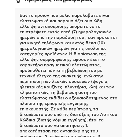
Εάν το προϊόν που μόλις παραλάβατε είναι
ελαττωματικό και παρουσιάζει ουσιώδη
έλλειψη ανταπόκρισης, μπορείτε να το
επιστρέψετε εντός επτά (7) ημερολογιακών
ημερών από την παράδοσή του , εάν πρόκειται
για κινητό τηλέφωνο και εντός δέκα (10)
ημερολογιακών ημερών για τις υπόλοιπες
κατηγορίες προϊόντων. Η διαπίστωση της
έλλειψης συμμόρφωσης, εφόσον έχει το
χαρακτήρα πραγματικού ελαττώματος,
προϋποθέτει πάντα τη βεβαίωση του με
τεχνικό έλεγχο της συσκευής, ενώ στην
περίπτωση των λευκών συσκευών (ψυγεία,
ηλεκτρικές κουζίνες, πλυντήρια, κλπ) και των
κλιματιστικών, τη βεβαίωση αυτή του
ελαττώματος εκδίδει ο εξουσιοδοτημένος στο
πλαίσιο της εμπορικής εγγύησης,
επισκευαστής. Σε κάθε περίπτωση, τα
δικαιώματά σου από τις διατάξεις του Αστικού
Κώδικα (διετής νόμιμη εγγύηση), ήτοι τα
δικαιώματά σου να απαιτήσεις: 1.
αποκατάσταση της ανταπόκρισης του
πράγματος, 2. μείωση του τιμήματος, 3.