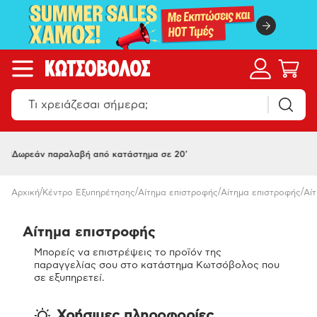
Παράλαβε 24/7 σε Skroutz point
/
/
/
/
Αρχική
Κέντρο Εξυπηρέτησης
Αίτημα επιστροφής
Αίτημα επιστροφής
Αί
Αίτημα επιστροφής
Μπορείς να επιστρέψεις το προϊόν της
παραγγελίας σου στο κατάστημα Κωτσόβολος που
σε εξυπηρετεί.
Χρήσιμες πληροφορίες