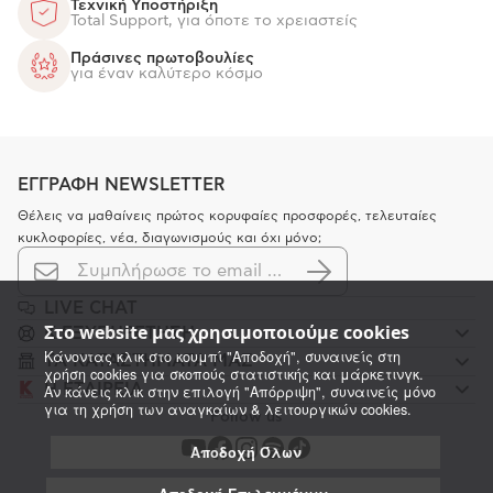
Τεχνική Υποστήριξη
Total Support, για όποτε το χρειαστείς
Πράσινες πρωτοβουλίες
για έναν καλύτερο κόσμο
ΕΓΓΡΑΦΗ NEWSLETTER
Θέλεις να μαθαίνεις πρώτος κορυφαίες προσφορές, τελευταίες
κυκλοφορίες, νέα, διαγωνισμούς και όχι μόνο;
LIVE CHAT
Στο website μας χρησιμοποιούμε cookies
K ΕΞΥΠΗΡΕΤΗΣΗ
Κάνοντας κλικ στο κουμπί "Αποδοχή", συναινείς στη
ΤΑ ΚΑΤΑΣΤΗΜΑΤΑ ΜΑΣ
χρήση cookies για σκοπούς στατιστικής και μάρκετινγκ.
Η ΕΤΑΙΡΕΙΑ
Αν κάνεις κλικ στην επιλογή "Απόρριψη", συναινείς μόνο
για τη χρήση των αναγκαίων & λειτουργικών cookies.
Follow us
Αποδοχή Όλων