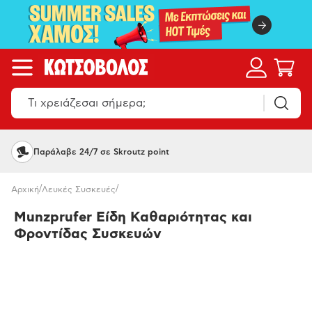
Παράλαβε 24/7 σε Skroutz point
/
/
Αρχική
Λευκές Συσκευές
Munzprufer Είδη Καθαριότητας και
Φροντίδας Συσκευών