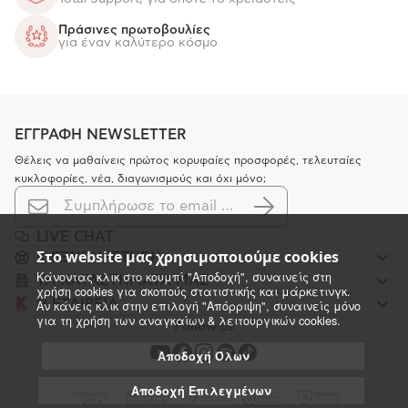
Πράσινες πρωτοβουλίες
για έναν καλύτερο κόσμο
ΕΓΓΡΑΦΗ NEWSLETTER
Θέλεις να μαθαίνεις πρώτος κορυφαίες προσφορές, τελευταίες
κυκλοφορίες, νέα, διαγωνισμούς και όχι μόνο;
LIVE CHAT
Στο website μας χρησιμοποιούμε cookies
K ΕΞΥΠΗΡΕΤΗΣΗ
Κάνοντας κλικ στο κουμπί "Αποδοχή", συναινείς στη
ΤΑ ΚΑΤΑΣΤΗΜΑΤΑ ΜΑΣ
χρήση cookies για σκοπούς στατιστικής και μάρκετινγκ.
Η ΕΤΑΙΡΕΙΑ
Αν κάνεις κλικ στην επιλογή "Απόρριψη", συναινείς μόνο
για τη χρήση των αναγκαίων & λειτουργικών cookies.
Follow us
Αποδοχή Όλων
Αποδοχή Επιλεγμένων