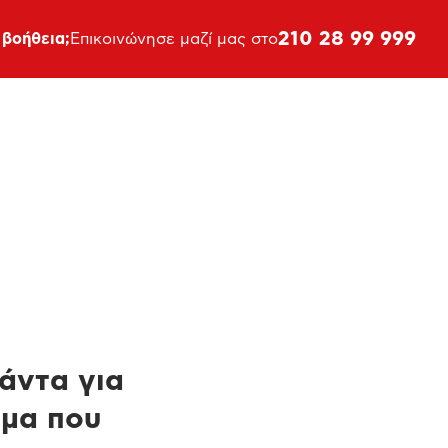
210 28 99 999
 βοήθεια;
Επικοινώνησε μαζί μας στο
πάντα για
ημα που