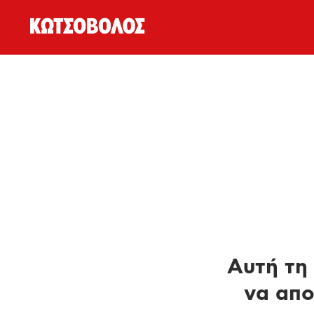
Αυτή τη 
να απο