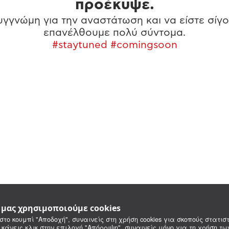
προέκυψε.
γγνώμη για την αναστάτωση και να είστε σίγο
επανέλθουμε πολύ σύντομα.
#staytuned #comingsoon
e μας χρησιμοποιούμε cookies
στο κουμπί "Αποδοχή", συναινείς στη χρήση cookies για σκοπούς στατιστ
 κάνεις κλικ στην επιλογή "Απόρριψη", συναινείς μόνο για τη χρήση τ