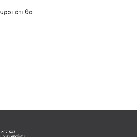
υροι ότι θα
ικής και
ων αναγκαίων