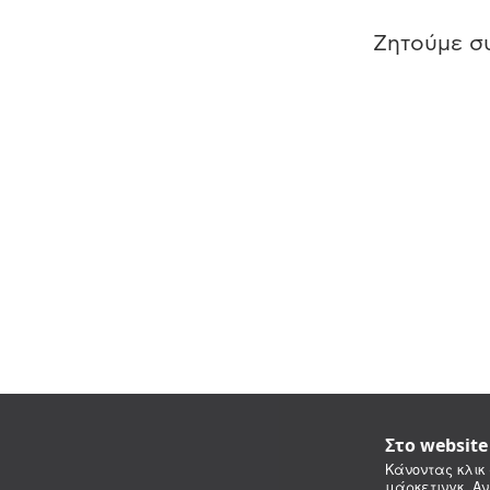
Ζητούμε συ
Στο websit
Κάνοντας κλικ 
μάρκετινγκ. Αν