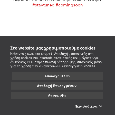
#staytuned #comingsoon
Στο website μας χρησιμοποιούμε cookies
Κάνοντας κλικ στο κουμπί "Αποδοχή", συναινείς στη
χρήση cookies για σκοπούς στατιστικής και μάρκετινγκ.
Αν κάνεις κλικ στην επιλογή "Απόρριψη", συναινείς μόνο
για τη χρήση των αναγκαίων & λειτουργικών cookies.
Αποδοχή Όλων
Αποδοχή Επιλεγμένων
Απόρριψη
Περισσότερα