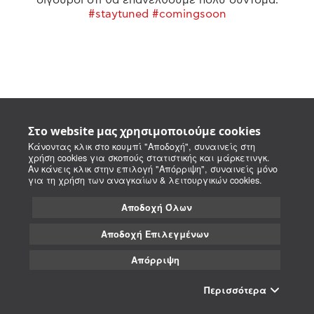
#staytuned #comingsoon
Στο website μας χρησιμοποιούμε cookies
Κάνοντας κλικ στο κουμπί "Αποδοχή", συναινείς στη
χρήση cookies για σκοπούς στατιστικής και μάρκετινγκ.
Αν κάνεις κλικ στην επιλογή "Απόρριψη", συναινείς μόνο
για τη χρήση των αναγκαίων & λειτουργικών cookies.
Αποδοχή Όλων
Αποδοχή Επιλεγμένων
Απόρριψη
Περισσότερα