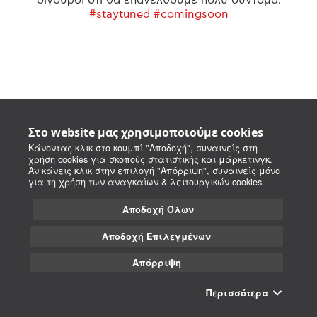
#staytuned #comingsoon
Στο website μας χρησιμοποιούμε cookies
Κάνοντας κλικ στο κουμπί "Αποδοχή", συναινείς στη
χρήση cookies για σκοπούς στατιστικής και μάρκετινγκ.
Αν κάνεις κλικ στην επιλογή "Απόρριψη", συναινείς μόνο
για τη χρήση των αναγκαίων & λειτουργικών cookies.
Αποδοχή Όλων
Αποδοχή Επιλεγμένων
Απόρριψη
Περισσότερα